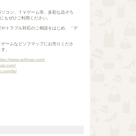
パソコン、ＴＶゲーム等、多彩な品ぞろ
道にもぜひご利用ください。
定やトラブル対応のご相談をはじめ、「デ
。
Ｖゲームなどソフマップにお売りくださ
ます。
ttps://www.sofmap.com/
map.com/
p.com/lp/