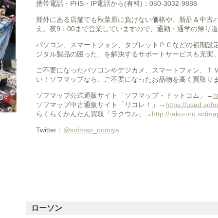
携帯電話・PHS・IP電話から(有料)：050-3032-9888
郊外にある店舗でも秋葉原に負けない価格や、新品＆中古
え。夜9：00まで営業していますので、通勤・通学の帰り
パソコン、スマートフォン、タブレットＰＣなどの初期設
ジタル製品の困った」を解決するサポートサービスも充実
ご不要になったパソコンやデジカメ、スマートフォン、Ｔ
い！ソフマップなら、ご不要になったお品物を高く買取り
ソフマップ公式通販サイト「ソフマップ・ドットコム」→
h
ソフマップ中古通販サイト「リコレ！」→
https://used.sof
らくらくかんたん買取「ラクウル」→
http://raku-uru.sofma
Twitter：
@sofmap_oomiya
ローソン