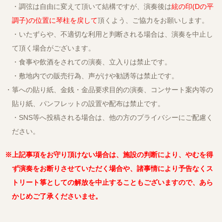
・調弦は自由に変えて頂いて結構ですが、演奏後は
絃の印(Dの平
調子)の位置に琴柱を戻して
頂くよう、ご協力をお願いします。
・いたずらや、不適切な利用と判断される場合は、演奏を中止し
て頂く場合がございます。
・食事や飲酒をされての演奏、立入りは禁止です。
・敷地内での販売行為、声がけや勧誘等は禁止です。
・箏への貼り紙、金銭・金品要求目的の演奏、コンサート案内等の
貼り紙、パンフレットの設置や配布は禁止です。
・SNS等へ投稿される場合は、他の方のプライバシーにご配慮く
ださい。
※上記事項をお守り頂けない場合は、施設の判断により、やむを得
ず演奏をお断りさせていただく場合や、諸事情により予告なくス
トリート箏としての解放を中止することもございますので、あら
かじめご了承くださいませ。